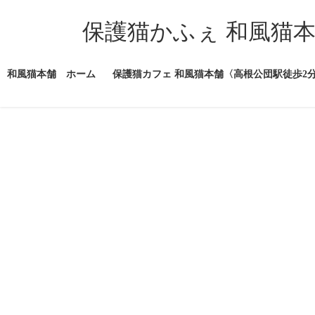
コ
ナ
ン
ビ
保護猫かふぇ 和風猫
テ
ゲ
ン
ー
ツ
シ
和風猫本舗 ホーム
保護猫カフェ 和風猫本舗〈高根公団駅徒歩2
へ
ョ
ス
ン
キ
に
ッ
移
プ
動