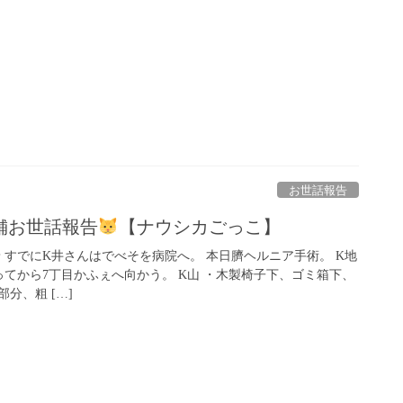
お世話報告
舗お世話報告
【ナウシカごっこ】
K山到着 すでにK井さんはでべそを病院へ。 本日臍ヘルニア手術。 K地
ってから7丁目かふぇへ向かう。 K山 ・木製椅子下、ゴミ箱下、
分、粗 […]