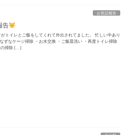
お世話報告
報告
着 K地君がトイレとご飯をしてくれて外出されてました。 忙しい中あり
・なずなケージ掃除 ・お水交換 ・ご飯皿洗い ・再度トイレ掃除
掃除 […]