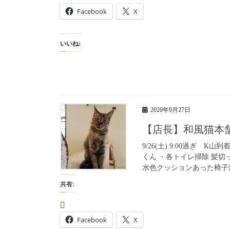
Facebook
X
いいね:
2020年9月27日
【店長】和風猫本
9/26(土) 9:00過ぎ 
くん ・各トイレ掃除 髪切
水色クッションあった椅子部
共有:
Facebook
X