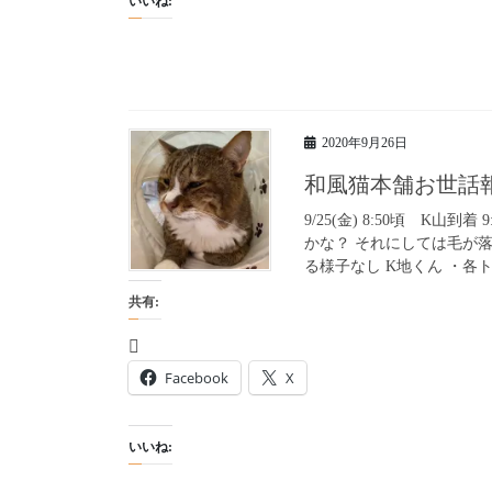
いいね:
2020年9月26日
和風猫本舗お世話
9/25(金) 8:50頃 K
かな？ それにしては毛が
る様子なし K地くん ・各ト
共有:
Facebook
X
いいね: