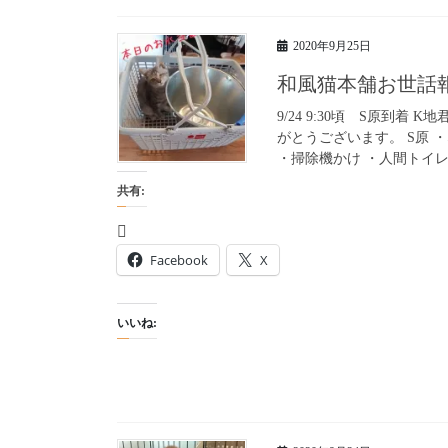
2020年9月25日
和風猫本舗お世話
9/24 9:30頃 S原到
がとうございます。 S原 
・掃除機かけ ・人間トイレの
共有:
Facebook
X
いいね: