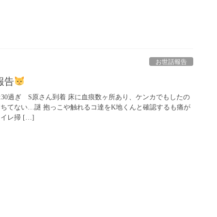
お世話報告
報告
山到着 9:30過ぎ S原さん到着 床に血痕数ヶ所あり、ケンカでもしたの
落ちてない…謎 抱っこや触れるコ達をK地くんと確認するも痛が
イレ掃 […]