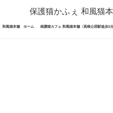
コ
ナ
ン
ビ
保護猫かふぇ 和風猫
テ
ゲ
ン
ー
和風猫本舗 ホーム
保護猫カフェ 和風猫本舗〈高根公団駅徒歩2
ツ
シ
へ
ョ
ス
ン
キ
に
ッ
移
プ
動