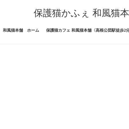
コ
ナ
ン
ビ
保護猫かふぇ 和風猫
テ
ゲ
ン
ー
ツ
シ
和風猫本舗 ホーム
保護猫カフェ 和風猫本舗〈高根公団駅徒歩2
へ
ョ
ス
ン
キ
に
ッ
移
プ
動