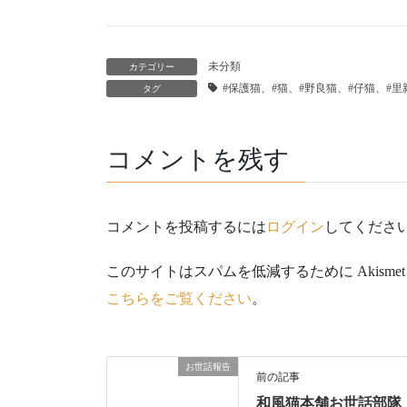
未分類
カテゴリー
#保護猫、#猫、#野良猫、#仔猫、#
タグ
コメントを残す
コメントを投稿するには
ログイン
してくださ
このサイトはスパムを低減するために Akisme
こちらをご覧ください
。
お世話報告
前の記事
和風猫本舗お世話部隊