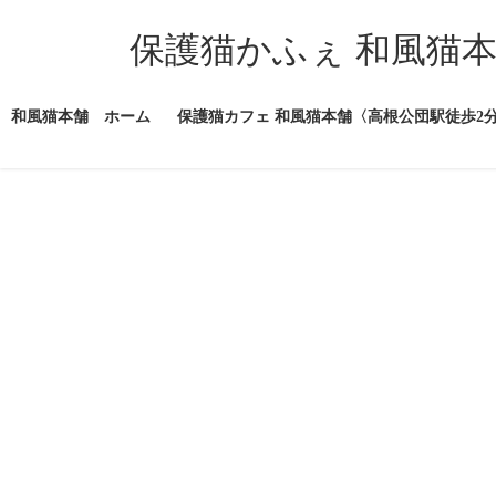
コ
ナ
ン
ビ
保護猫かふぇ 和風猫
テ
ゲ
ン
ー
ツ
シ
和風猫本舗 ホーム
保護猫カフェ 和風猫本舗〈高根公団駅徒歩2
へ
ョ
ス
ン
キ
に
ッ
移
プ
動