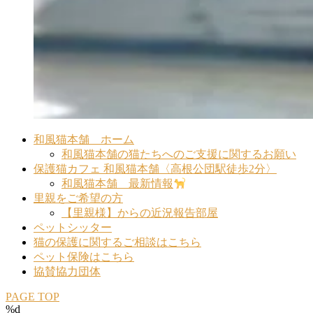
和風猫本舗 ホーム
和風猫本舗の猫たちへのご支援に関するお願い
保護猫カフェ 和風猫本舗〈高根公団駅徒歩2分〉
和風猫本舗 最新情報
里親をご希望の方
【里親様】からの近況報告部屋
ペットシッター
猫の保護に関するご相談はこちら
ペット保険はこちら
協賛協力団体
PAGE TOP
%d