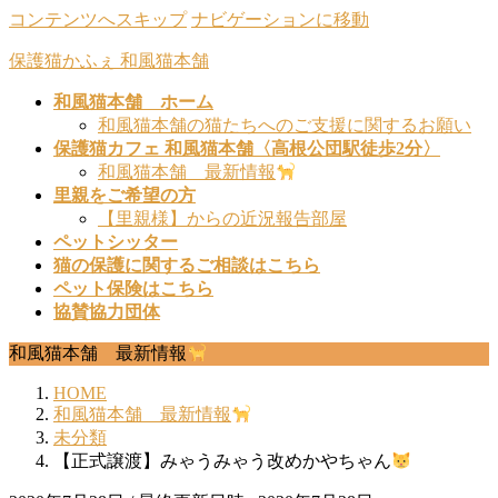
コンテンツへスキップ
ナビゲーションに移動
保護猫かふぇ 和風猫本舗
和風猫本舗 ホーム
和風猫本舗の猫たちへのご支援に関するお願い
保護猫カフェ 和風猫本舗〈高根公団駅徒歩2分〉
和風猫本舗 最新情報
里親をご希望の方
【里親様】からの近況報告部屋
ペットシッター
猫の保護に関するご相談はこちら
ペット保険はこちら
協賛協力団体
和風猫本舗 最新情報
HOME
和風猫本舗 最新情報
未分類
【正式譲渡】みゃうみゃう改めかやちゃん