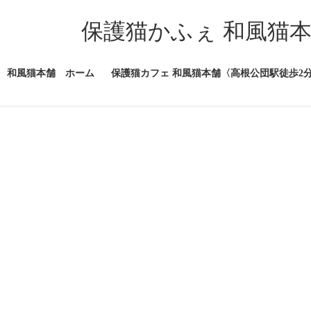
コ
ナ
ン
ビ
保護猫かふぇ 和風猫
テ
ゲ
ン
ー
ツ
シ
和風猫本舗 ホーム
保護猫カフェ 和風猫本舗〈高根公団駅徒歩2
へ
ョ
ス
ン
キ
に
ッ
移
プ
動