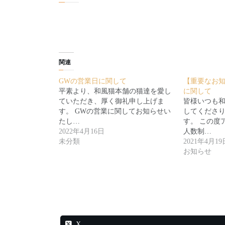
関連
GWの営業日に関して
【重要なお
平素より、和風猫本舗の猫達を愛し
に関して
ていただき、厚く御礼申し上げま
皆様いつも
す。 GWの営業に関してお知らせい
してくださ
たし…
す。 この度
2022年4月16日
人数制…
未分類
2021年4月19
お知らせ
X