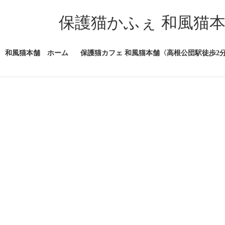
コ
ナ
ン
ビ
保護猫かふぇ 和風猫
テ
ゲ
ン
ー
ツ
シ
和風猫本舗 ホーム
保護猫カフェ 和風猫本舗〈高根公団駅徒歩2
へ
ョ
ス
ン
キ
に
ッ
移
プ
動