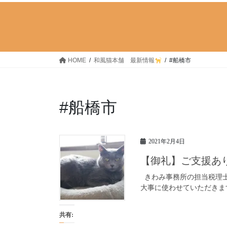
HOME
和風猫本舗 最新情報
#船橋市
#船橋市
2021年2月4日
【御礼】ご支援あ
きわみ事務所の担当税理士
大事に使わせていただきま
共有: