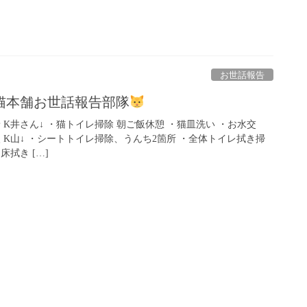
お世話報告
猫本舗お世話報告部隊
K山到着 K井さん↓ ・猫トイレ掃除 朝ご飯休憩 ・猫皿洗い ・お水交
 K山↓ ・シートトイレ掃除、うんち2箇所 ・全体トイレ拭き掃
拭き […]