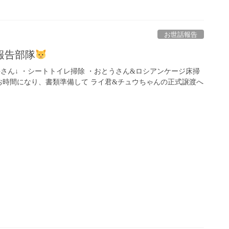
お世話報告
報告部隊
到着 K井さん↓ ・シートトイレ掃除 ・おとうさん&ロシアンケージ床掃
 お時間になり、書類準備して ライ君&チュウちゃんの正式譲渡へ