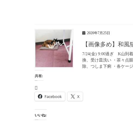
2020年7月25日
【画像多め】和風
7/24(金) 9:00過ぎ 
換、受け皿洗い ・茶々点眼
除、つしま下痢 ・各ケージ床
共有:
Facebook
X
いいね: