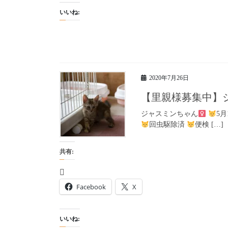
いいね:
2020年7月26日
【里親様募集中】
ジャスミンちゃん
5
回虫駆除済
便検 […]
共有:
Facebook
X
いいね: