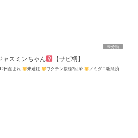
未分類
ジャスミンちゃん
【サビ柄】
月12日産まれ
未避妊
ワクチン接種2回済
ノミダニ駆除済