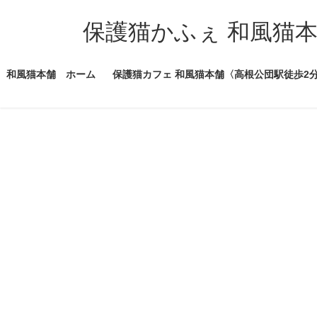
コ
ナ
ン
ビ
保護猫かふぇ 和風猫
テ
ゲ
ン
ー
和風猫本舗 ホーム
保護猫カフェ 和風猫本舗〈高根公団駅徒歩2
ツ
シ
へ
ョ
ス
ン
キ
に
ッ
移
プ
動