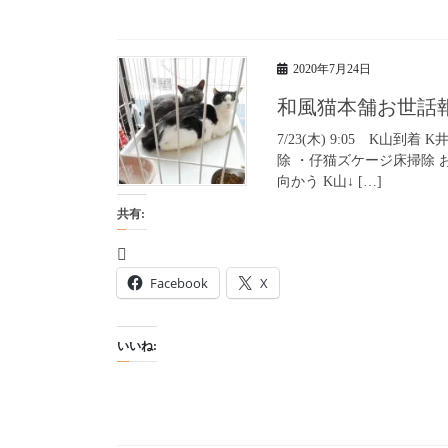
2020年7月24日
和風猫本舗お世話
7/23(木) 9:05 K山
除 ・仔猫ズケージ床掃除
向かう K山↓ […]
共有:
Facebook
X
いいね: