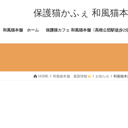
コ
ナ
ン
ビ
保護猫かふぇ 和風猫
テ
ゲ
ン
ー
ツ
シ
和風猫本舗 ホーム
保護猫カフェ 和風猫本舗〈高根公団駅徒歩2
へ
ョ
ス
ン
キ
に
ッ
移
プ
動
HOME
和風猫本舗 最新情報
お知らせ
和風猫本