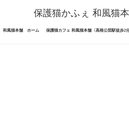
コ
ナ
ン
ビ
保護猫かふぇ 和風猫
テ
ゲ
ン
ー
ツ
シ
和風猫本舗 ホーム
保護猫カフェ 和風猫本舗〈高根公団駅徒歩2
へ
ョ
ス
ン
キ
に
ッ
移
プ
動