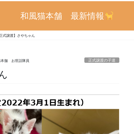
和風猫本舗 最新情報
正式譲渡】さやちゃん
正式譲渡の子達
猫本舗 お世話隊員
ん