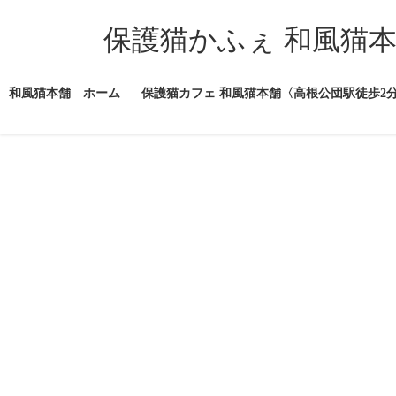
コ
ナ
ン
ビ
保護猫かふぇ 和風猫
テ
ゲ
ン
ー
ツ
シ
和風猫本舗 ホーム
保護猫カフェ 和風猫本舗〈高根公団駅徒歩2
へ
ョ
ス
ン
キ
に
ッ
移
プ
動