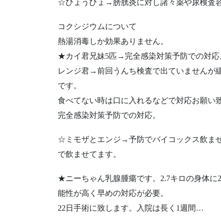
☆ひょうひょ→膀胱炎に対し諸々薬や尿検査
コクシジウムについて
熱湯消毒しか効果ありません。
★カイ君兄妹5匹→完全感染対策予防での対応
レンジ君→前回うんち検査で出ていませんが
です。
食べてない時は口に入れるなどで対応お願い
完全感染対策予防での対応。
☆ミモザとエンジ→予防でバイコックス飲ま
で飲ませてます。
★ニーちゃん乳腺腫瘍です。2.7キロの身体に
能性が高く早めの対応が必要。
22日手術に致します。入院は長く1週間…