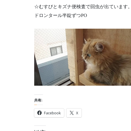
☆むすびとキズナ便検査で回虫が出ています
ドロンタール半錠ずつPO
共有:
Facebook
X