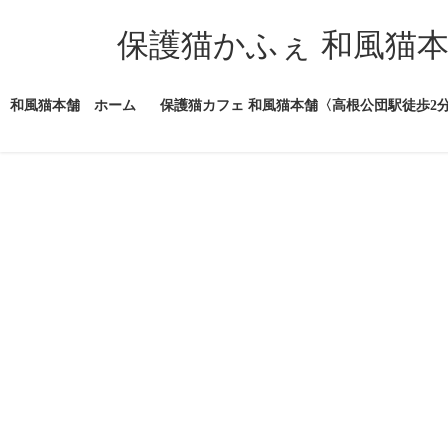
コ
ナ
ン
ビ
保護猫かふぇ 和風猫
テ
ゲ
ン
ー
ツ
シ
和風猫本舗 ホーム
保護猫カフェ 和風猫本舗〈高根公団駅徒歩2
へ
ョ
ス
ン
キ
に
ッ
移
プ
動