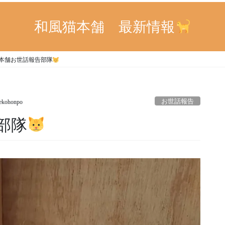
和風猫本舗 最新情報
本舗お世話報告部隊
お世話報告
ekohonpo
部隊