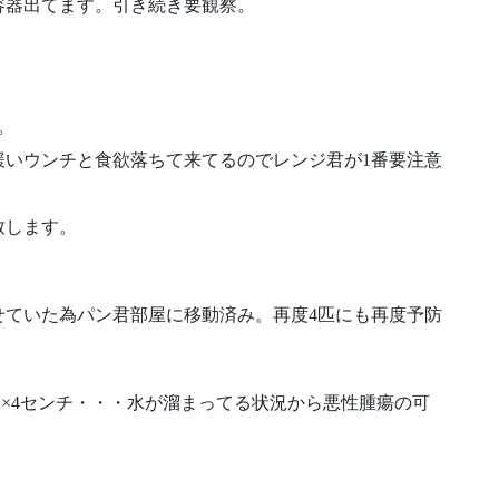
容器出てます。引き続き要観察。
。
緩いウンチと食欲落ちて来てるのでレンジ君が1番要注意
致します。
せていた為パン君部屋に移動済み。再度4匹にも再度予防
2×4センチ・・・水が溜まってる状況から悪性腫瘍の可