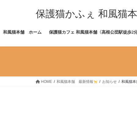
コ
ナ
ン
ビ
保護猫かふぇ 和風猫
テ
ゲ
ン
ー
ツ
シ
和風猫本舗 ホーム
保護猫カフェ 和風猫本舗〈高根公団駅徒歩2
へ
ョ
ス
ン
キ
に
ッ
移
プ
動
HOME
和風猫本舗 最新情報
お知らせ
和風猫本