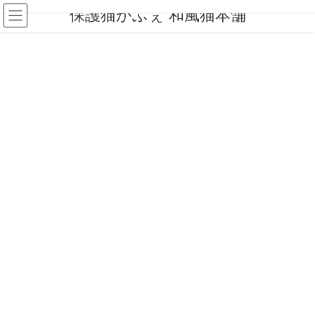
コ
ナ
保護猫かふぇ 和風猫本舗
ン
ビ
テ
ゲ
ン
ー
ツ
シ
へ
ョ
ス
ン
キ
に
ッ
移
プ
動